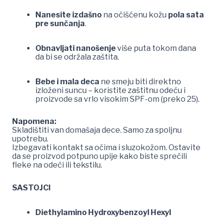
Nanesite izdašno
na očišćenu kožu
pola sata
pre sunčanja
.
Obnavljati nanošenje
više puta tokom dana
da bi se održala zaštita.
Bebe i mala deca
ne smeju biti direktno
izloženi suncu – koristite zaštitnu odeću i
proizvode sa vrlo visokim SPF-om (preko 25).
Napomena:
Skladištiti van domašaja dece. Samo za spoljnu
upotrebu.
Izbegavati kontakt sa očima i sluzokožom. Ostavite
da se proizvod potpuno upije kako biste sprečili
fleke na odeći ili tekstilu.
SASTOJCI
Diethylamino Hydroxybenzoyl Hexyl