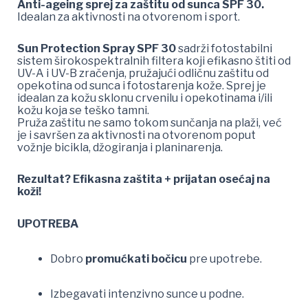
Anti-ageing sprej za zaštitu od sunca SPF 30.
Idealan za aktivnosti na otvorenom i sport.
Sun Protection Spray SPF 30
sadrži fotostabilni
sistem širokospektralnih filtera koji efikasno štiti od
UV-A i UV-B zračenja, pružajući odličnu zaštitu od
opekotina od sunca i fotostarenja kože. Sprej je
idealan za kožu sklonu crvenilu i opekotinama i/ili
kožu koja se teško tamni.
Pruža zaštitu ne samo tokom sunčanja na plaži, već
je i savršen za aktivnosti na otvorenom poput
vožnje bicikla, džogiranja i planinarenja.
Rezultat? Efikasna zaštita + prijatan osećaj na
koži!
UPOTREBA
Dobro
promućkati bočicu
pre upotrebe.
Izbegavati intenzivno sunce u podne.