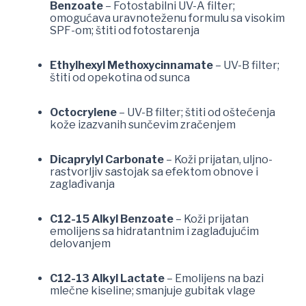
Benzoate
– Fotostabilni UV-A filter;
omogućava uravnoteženu formulu sa visokim
SPF-om; štiti od fotostarenja
Ethylhexyl Methoxycinnamate
– UV-B filter;
štiti od opekotina od sunca
Octocrylene
– UV-B filter; štiti od oštećenja
kože izazvanih sunčevim zračenjem
Dicaprylyl Carbonate
– Koži prijatan, uljno-
rastvorljiv sastojak sa efektom obnove i
zaglađivanja
C12-15 Alkyl Benzoate
– Koži prijatan
emolijens sa hidratantnim i zaglađujućim
delovanjem
C12-13 Alkyl Lactate
– Emolijens na bazi
mlečne kiseline; smanjuje gubitak vlage