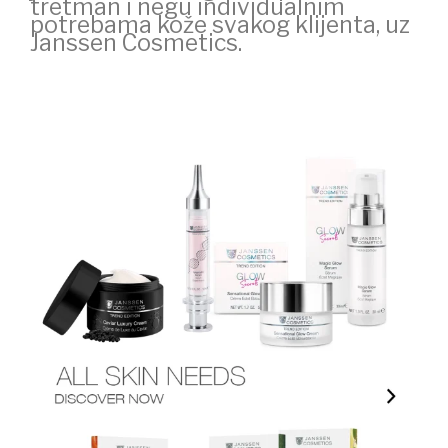
tretman i negu individualnim
potrebama kože svakog klijenta, uz
Janssen Cosmetics.