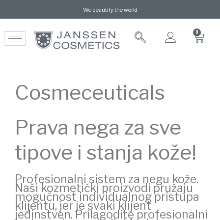
We beautify the world
0
Cosmeceuticals
Prava nega za sve
tipove i stanja kože!
Profesionalni sistem za negu kože.
Naši kozmetički proizvodi pružaju
mogućnost individualnog pristupa
klijentu, jer je svaki klijent
jedinstven. Prilagodite profesionalni