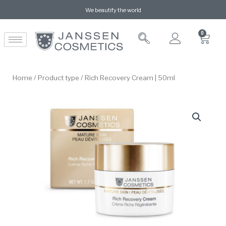
We beautify the world
0
Home
/
Product type
/ Rich Recovery Cream | 50ml