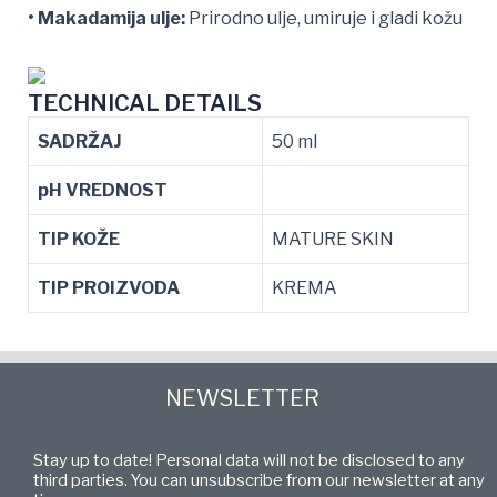
• Makadamija ulje:
Prirodno ulje, umiruje i gladi kožu
TECHNICAL DETAILS
SADRŽAJ
50 ml
pH VREDNOST
TIP KOŽE
MATURE SKIN
TIP PROIZVODA
KREMA
NEWSLETTER
Stay up to date! Personal data will not be disclosed to any
third parties. You can unsubscribe from our newsletter at any