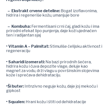
– Ekstrakt crvene deteline:
Bogat izoflavonima,
hidrira i regeneriše kožu, umanjuje bore
– Kombuha:
Fermentisani crni čaj, gladi kožu i ima
prirodni efekat lipo punjenja, daje koži ujednačen
ten i radijantan sjaj
• Vitamin A – Palmitat:
Stimuliše ćelijsku aktivnost i
regeneraciju
• Saharidi izomerati:
Na bazi prirodnih šećera,
hidrira kožu i čuva depozite vlage, deluje kao
magnet za vodu, drži vlagu u površinskim slojevima
kože i sprečava dehidrataciju.
•Ši buter:
Intnzivno neguje kožu, daje joj mekoću i
gipkost
• Squalen:
Hrani kožu i štiti od dehidratacije