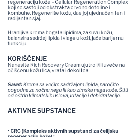
regeneraciju kože – Cellular Regeneration Complex
koji se sastoji od ekstrakta crvene deteline i
kombuhe. Regeneriše kožu, dae joj ujednačen ten i
radijantan sjaj.
Hranljiva krema bogata lipidima, za suvu kožu,
balansira sadržaj lipida i vlage u koži, jača barijernu
funkciju.
KORIŠĆENJE
Nanesite Rich Recovery Cream ujutro i/ili uveče na
očišćenu kožu lica, vrata i dekoltea
Savet:
Krema sa većim sadržajem lipida, naročito
pogodna za noćnu negu ili kao zimska nega kože. Štiti
od oštrih klimatskih uslova, iritacije i dehidratacije.
AKTIVNE SUPSTANCE
• CRC (Kompleks aktivnih supstanci za ćelijsku
regeneraciju kože) :