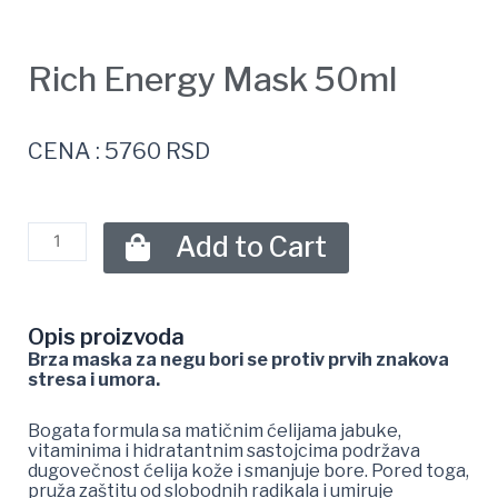
Rich Energy Mask 50ml
CENA : 5760 RSD
Add to Cart
Opis proizvoda
Brza maska za negu bori se protiv prvih znakova
stresa i umora.
Bogata formula sa matičnim ćelijama jabuke,
vitaminima i hidratantnim sastojcima podržava
dugovečnost ćelija kože i smanjuje bore. Pored toga,
pruža zaštitu od slobodnih radikala i umiruje