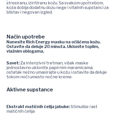
stresiranu, iziritiranu kožu. Sa svakom upotrebom,
koža dobija dodatnu dozu nege i vitalnih supstanci za
blistav i negovan izgled.
Način upotrebe
Nanesite Rich Energy masku na očišćenu kožu.
Ostavite da deluje 20 minuta. Uklonite toplim,
vlažnim oblogama.
Savet:
Za intenzivni tretman, višak maske
jednostavno uklonite papirnim maramicama;
ostatak nežno umasirajte u kožu i ostavite da deluje
tokom noći umesto noćne kreme.
Aktivne supstance
Ekstrakt matičnih ćelija jabuke:
Stimuliše rast
matičnih ćelija