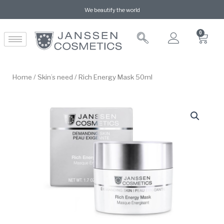
We beautify the world
0
Home
/
Skin’s need
/ Rich Energy Mask 50ml