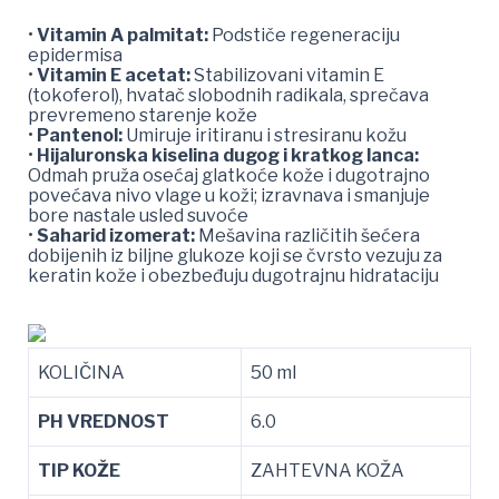
•
Vitamin A palmitat:
Podstiče regeneraciju
epidermisa
•
Vitamin E acetat:
Stabilizovani vitamin E
(tokoferol), hvatač slobodnih radikala, sprečava
prevremeno starenje kože
•
Pantenol:
Umiruje iritiranu i stresiranu kožu
•
Hijaluronska kiselina dugog i kratkog lanca:
Odmah pruža osećaj glatkoće kože i dugotrajno
povećava nivo vlage u koži; izravnava i smanjuje
bore nastale usled suvoće
•
Saharid izomerat:
Mešavina različitih šećera
dobijenih iz biljne glukoze koji se čvrsto vezuju za
keratin kože i obezbeđuju dugotrajnu hidrataciju
KOLIČINA
50 ml
PH VREDNOST
6.0
TIP KOŽE
ZAHTEVNA KOŽA