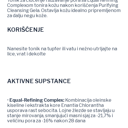
Tonik za čiđćenje i sužavanje pora sa Equal Refining
Complexom tonira kožu nakon korišćenja Purifying
Cleansing Gela. Ostavlja kožu idealno pripremljenom
za dalju negu kože.
KORIŠĆENJE
Nanesite tonik na tupfer ili vatu i nežno utrljajte na
lice, vrat i dekolte
AKTIVNE SUPSTANCE
•
Equal-Refining Complex:
Kombinacija oleinske
kiseline i ekstrakta kore Enantia Chlorantha
usporava rast sebocita. Lojne žlezde se stavljaju u
stanje mirovanja, smanjujući masni sjaj za -21,7% i
veličinu pora za -16% nakon 28 dana