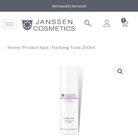
We beautify the world
0
Home
/
Product type
/ Purifying Tonic 200ml