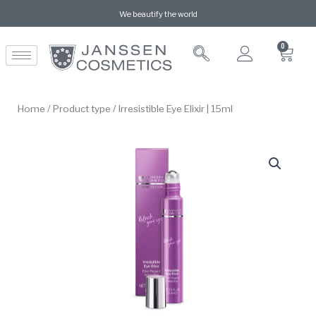
We beautify the world
0
Home
/
Product type
/ Irresistible Eye Elixir | 15ml