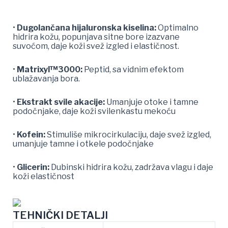
•
Dugolančana hijaluronska kiselina:
Optimalno
hidrira kožu, popunjava sitne bore izazvane
suvoćom, daje koži svež izgled i elastičnost.
•
Matrixyl™3000:
Peptid, sa vidnim efektom
ublažavanja bora.
•
Ekstrakt svile akacije:
Umanjuje otoke i tamne
podočnjake, daje koži svilenkastu mekoću
•
Kofein:
Stimuliše mikrocirkulaciju, daje svež izgled,
umanjuje tamne i otkele podočnjake
•
Glicerin:
Dubinski hidrira kožu, zadržava vlagu i daje
koži elastičnost
TEHNIČKI DETALJI