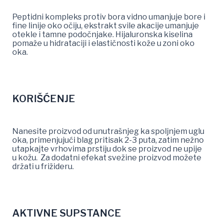
Peptidni kompleks protiv bora vidno umanjuje bore i
fine linije oko očiju, ekstrakt svile akacije umanjuje
otekle i tamne podočnjake. Hijaluronska kiselina
pomaže u hidrataciji i elastičnosti kože u zoni oko
oka.
KORIŠĆENJE
Nanesite proizvod od unutrašnjeg ka spoljnjem uglu
oka, primenjujući blag pritisak 2-3 puta, zatim nežno
utapkajte vrhovima prstiju dok se proizvod ne upije
u kožu. Za dodatni efekat svežine proizvod možete
držati u frižideru.
AKTIVNE SUPSTANCE