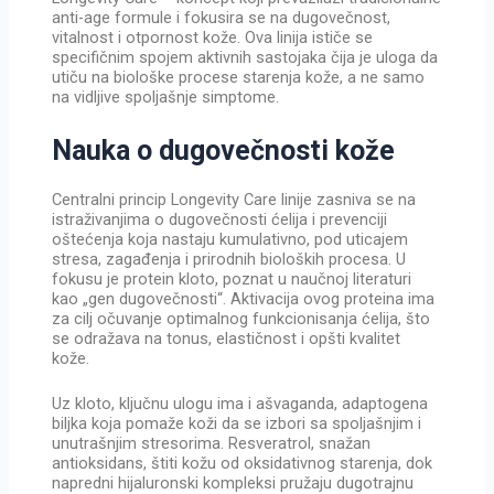
anti-age formule i fokusira se na dugovečnost,
vitalnost i otpornost kože. Ova linija ističe se
specifičnim spojem aktivnih sastojaka čija je uloga da
utiču na biološke procese starenja kože, a ne samo
na vidljive spoljašnje simptome.
Nauka o dugovečnosti kože
Centralni princip Longevity Care linije zasniva se na
istraživanjima o dugovečnosti ćelija i prevenciji
oštećenja koja nastaju kumulativno, pod uticajem
stresa, zagađenja i prirodnih bioloških procesa. U
fokusu je protein kloto, poznat u naučnoj literaturi
kao „gen dugovečnosti“. Aktivacija ovog proteina ima
za cilj očuvanje optimalnog funkcionisanja ćelija, što
se odražava na tonus, elastičnost i opšti kvalitet
kože.
Uz kloto, ključnu ulogu ima i ašvaganda, adaptogena
biljka koja pomaže koži da se izbori sa spoljašnjim i
unutrašnjim stresorima. Resveratrol, snažan
antioksidans, štiti kožu od oksidativnog starenja, dok
napredni hijaluronski kompleksi pružaju dugotrajnu