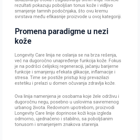
rezultati pokazuju poboljšan tonus kože i vidljivo
smanjenje tamnih podočnjaka, što ovu kremu
svrstava među efikasnije proizvode u ovoj kategoriji.
Promena paradigme u nezi
kože
Longevity Care linija ne oslanja se na brza rešenja,
već na dugoročno unapređenje funkcija kože. Fokus
je na podršci ćelijskoj regeneraciji, jačanju barijerne
funkcije i smanjenju efekata glikacije, inflamacije i
stresa. Time se postiže pristup koji prevazilazi
estetiku i prelazi u domen očuvanja zdravlja kože.
Ova linija namenjena je osobama koje žele održivu i
dugoročnu negu, posebno u uslovima savremenog
urbanog života. Redovnom upotrebom, proizvodi
Longevity Care linije doprinose koži koja izgleda
odmorno, ujednačeno i stabilno, sa poboljšanim
tonusom i smanjenjem znakova starenja.