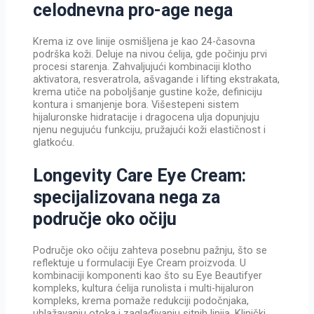
celodnevna pro-age nega
Krema iz ove linije osmišljena je kao 24-časovna
podrška koži. Deluje na nivou ćelija, gde počinju prvi
procesi starenja. Zahvaljujući kombinaciji klotho
aktivatora, resveratrola, ašvagande i lifting ekstrakata,
krema utiče na poboljšanje gustine kože, definiciju
kontura i smanjenje bora. Višestepeni sistem
hijaluronske hidratacije i dragocena ulja dopunjuju
njenu negujuću funkciju, pružajući koži elastičnost i
glatkoću.
Longevity Care Eye Cream:
specijalizovana nega za
područje oko očiju
Područje oko očiju zahteva posebnu pažnju, što se
reflektuje u formulaciji Eye Cream proizvoda. U
kombinaciji komponenti kao što su Eye Beautifyer
kompleks, kultura ćelija runolista i multi-hijaluron
kompleks, krema pomaže redukciji podočnjaka,
ublažavanju otoka i zaglađivanju sitnih linija. Klinički