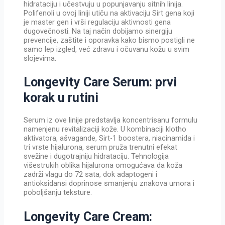
hidrataciju i učestvuju u popunjavanju sitnih linija.
Polifenoli u ovoj liniji utiču na aktivaciju Sirt gena koji
je master gen i vrši regulaciju aktivnosti gena
dugovečnosti. Na taj način dobijamo sinergiju
prevencije, zaštite i oporavka kako bismo postigli ne
samo lep izgled, već zdravu i očuvanu kožu u svim
slojevima.
Longevity Care Serum: prvi
korak u rutini
Serum iz ove linije predstavlja koncentrisanu formulu
namenjenu revitalizaciji kože. U kombinaciji klotho
aktivatora, ašvagande, Sirt-1 boostera, niacinamida i
tri vrste hijalurona, serum pruža trenutni efekat
svežine i dugotrajniju hidrataciju. Tehnologija
višestrukih oblika hijalurona omogućava da koža
zadrži vlagu do 72 sata, dok adaptogeni i
antioksidansi doprinose smanjenju znakova umora i
poboljšanju teksture.
Longevity Care Cream: