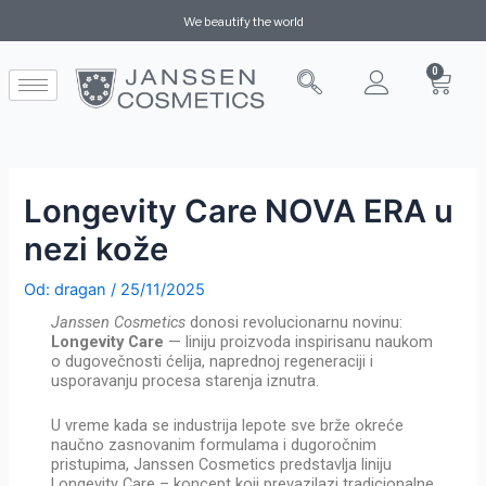
We beautify the world
0
Longevity Care NOVA ERA u
nezi kože
Od:
dragan
/
25/11/2025
Janssen Cosmetics
donosi revolucionarnu novinu:
Longevity Care
— liniju proizvoda inspirisanu naukom
o dugovečnosti ćelija, naprednoj regeneraciji i
usporavanju procesa starenja iznutra.
U vreme kada se industrija lepote sve brže okreće
naučno zasnovanim formulama i dugoročnim
pristupima, Janssen Cosmetics predstavlja liniju
Longevity Care – koncept koji prevazilazi tradicionalne